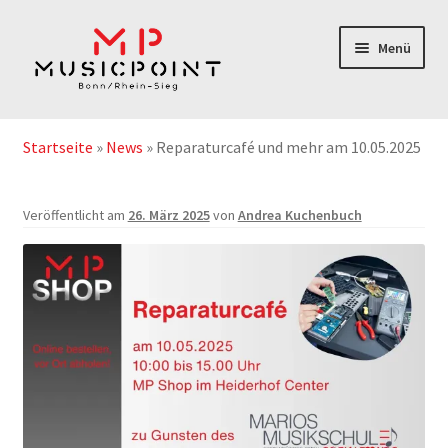
Zur
Zum
Menü
Navigation
Inhalt
springen
springen
Home
Startseite
»
News
»
Reparaturcafé und mehr am 10.05.2025
Instrumentenabos
Veröffentlicht am
26. März 2025
von
Andrea Kuchenbuch
Instrumente-& Zubehör
Notenshop
Outlet & Second Hand
Geschenkgutschein
Service/Reparatur