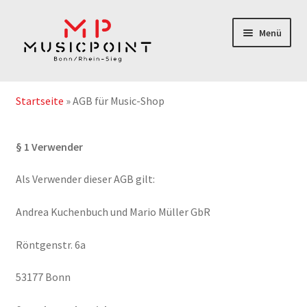
Zur
Zum
Menü
Navigation
Inhalt
springen
springen
Home
Startseite
»
AGB für Music-Shop
Instrumentenabos
§ 1 Verwender
Instrumente-& Zubehör
Als Verwender dieser AGB gilt:
Notenshop
Andrea Kuchenbuch und Mario Müller GbR
Outlet & Second Hand
Röntgenstr. 6a
Geschenkgutschein
53177 Bonn
Service/Reparatur