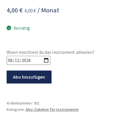
4,00
€
/ Monat
4,00
€
Vorrätig
Wann möchtest du das Instrument abholen?
Abo:
Abo hinzufügen
Keyboardständer
X-
Ständer
doppelt
Artikelnummer:
931
Kategorie:
Abo-Zubehör für Instrumente
Menge