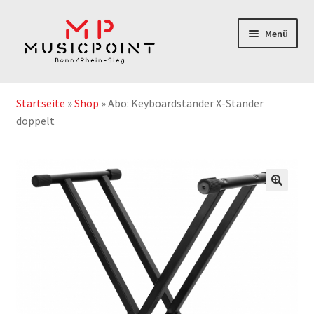
Zur
Zum
Menü
Navigation
Inhalt
springen
springen
Home
Startseite
»
Shop
»
Abo: Keyboardständer X-Ständer
Instrumentenabos
doppelt
Instrumente-& Zubehör
Notenshop
Outlet & Second Hand
Geschenkgutschein
Service/Reparatur