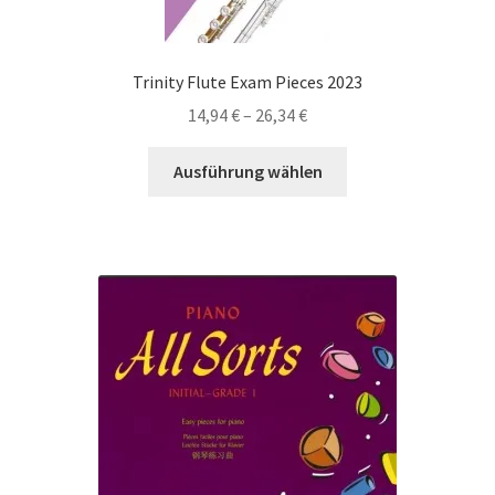
Produktseite
gewählt
werden
Trinity Flute Exam Pieces 2023
Preisspanne:
14,94
€
–
26,34
€
14,94 €
Dieses
bis
Ausführung wählen
Produkt
26,34 €
weist
mehrere
Varianten
auf.
Die
Optionen
können
auf
der
Produktseite
gewählt