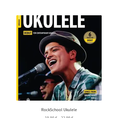
RockSchool Ukulele
Preisspanne:
19,90
€
–
22,99
€