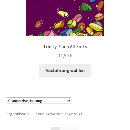
werden
Trinity Piano All Sorts
11,50
€
Dieses
Ausführung wählen
Produkt
weist
mehrere
Varianten
auf.
Die
Ergebnisse 1 – 12 von 24 werden angezeigt
Optionen
können