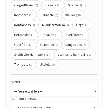
Geige/Klavier
Gesang
Gitarre
(4)
(2)
(3)
Mein Konto
Keyboard
Klarinette
Klavier
(3)
(3)
(18)
Kontrabass
Mundharmonika
Orgel
(1)
(1)
(1)
Percussion
Posaune
querfloete
(1)
(1)
(1)
Querflöte
Saxophon
Songbooks
(3)
(5)
(7)
Steirische Harmonika
steirische-harmonika
(14)
(1)
Trompete
Ukulele
(1)
(2)
GENRE
ENSEMBLES/BANDS