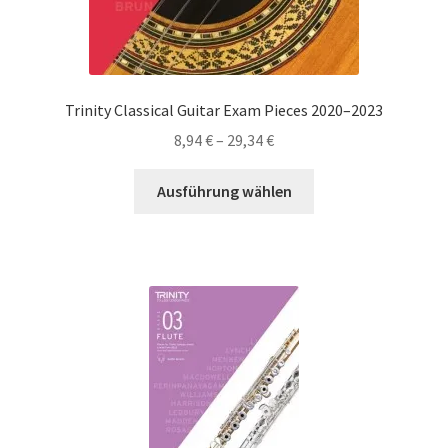
Trinity Classical Guitar Exam Pieces 2020–2023
Preisspanne:
8,94
€
–
29,34
€
8,94 €
Dieses
bis
Ausführung wählen
Produkt
29,34 €
weist
mehrere
Varianten
auf.
Die
Optionen
können
auf
der