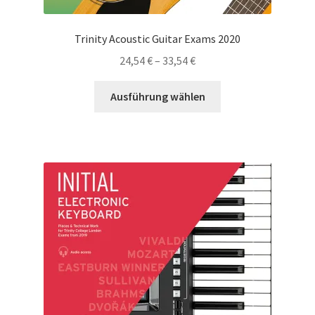
Trinity Acoustic Guitar Exams 2020
Preisspanne:
24,54
€
–
33,54
€
24,54 €
Dieses
bis
Ausführung wählen
Produkt
33,54 €
weist
mehrere
Varianten
auf.
Die
Optionen
können
auf
der
Produktseite
gewählt