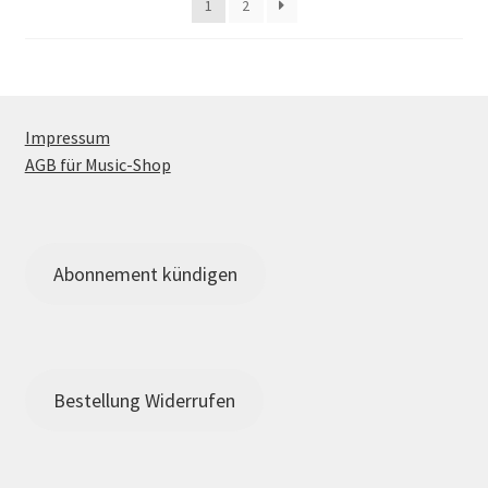
1
2
auf
der
Produktseite
gewählt
werden
Impressum
AGB für Music-Shop
Abonnement kündigen
Bestellung Widerrufen