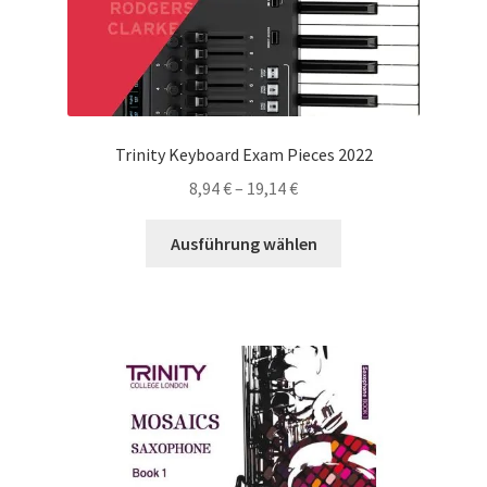
werden
Trinity Keyboard Exam Pieces 2022
Preisspanne:
8,94
€
–
19,14
€
8,94 €
Dieses
bis
Ausführung wählen
Produkt
19,14 €
weist
mehrere
Varianten
auf.
Die
Optionen
können
auf