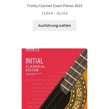
Trinity Clarinet Exam Pieces 2023
Preisspanne:
14,94
€
–
26,34
€
14,94 €
Dieses
bis
Ausführung wählen
Produkt
26,34 €
weist
mehrere
Varianten
auf.
Die
Optionen
können
auf
der
Produktseite
gewählt
werden