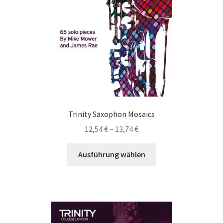
der
Produktseite
gewählt
werden
Trinity Saxophon Mosaics
Preisspanne:
12,54
€
–
13,74
€
12,54 €
Dieses
bis
Ausführung wählen
Produkt
13,74 €
weist
mehrere
Varianten
auf.