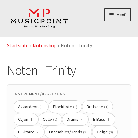
Zur
Zum
Menü
Navigation
Inhalt
springen
springen
Home
Startseite
»
Notenshop
»
Noten - Trinity
Instrumentenabos
Noten - Trinity
Instrumente-& Zubehör
Notenshop
INSTRUMENT/BESETZUNG
Outlet & Second Hand
Akkordeon
Blockflöte
Bratsche
(3)
(1)
(1)
Geschenkgutschein
Cajon
Cello
Drums
E-Bass
(1)
(1)
(4)
(3)
E-Gitarre
Ensembles/Bands
Geige
(2)
(2)
(9)
Service/Reparatur