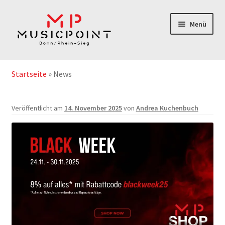
Zur
Zum
Menü
Navigation
Inhalt
springen
springen
Home
Startseite
»
News
Instrumentenabos
Veröffentlicht am
14. November 2025
von
Andrea Kuchenbuch
Instrumente-& Zubehör
Notenshop
Outlet & Second Hand
Geschenkgutschein
Service/Reparatur