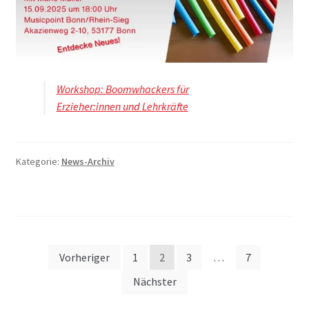
Workshop: Boomwhackers für
Erzieher:innen und Lehrkräfte
Kategorie:
News-Archiv
Seitennummerierung
Vorheriger
1
2
3
…
7
der
Nächster