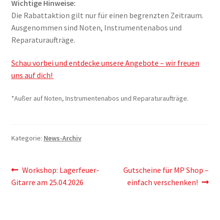
Wichtige Hinweise:
Die Rabattaktion gilt nur für einen begrenzten Zeitraum.
Ausgenommen sind Noten, Instrumentenabos und
Reparaturaufträge.
Schau vorbei und entdecke unsere Angebote – wir freuen
uns auf dich!
*Außer auf Noten, Instrumentenabos und Reparaturaufträge.
Kategorie:
News-Archiv
Beitragsnavigation
Vorheriger
Nächster
Workshop: Lagerfeuer-
Gutscheine für MP Shop –
Beitrag:
Beitrag:
Gitarre am 25.04.2026
einfach verschenken!