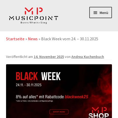
Zur
Zum
Menü
Navigation
Inhalt
springen
springen
Home
Startseite
»
News
»
Black Week vom 24. – 30.11.2025
Instrumentenabos
Veröffentlicht am
14. November 2025
von
Andrea Kuchenbuch
Instrumente-& Zubehör
Notenshop
Outlet & Second Hand
Geschenkgutschein
Service/Reparatur