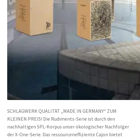
SCHLAGWERK QUALITÄT „MADE IN GERMANY“ ZUM
KLEINEN PREIS! Die Rudiments-Serie ist durch den
nachhaltigen SPL-Korpus unser ökologischer Nachfolger
der X-One-Serie. Das ressourceneffiziente Cajon bietet