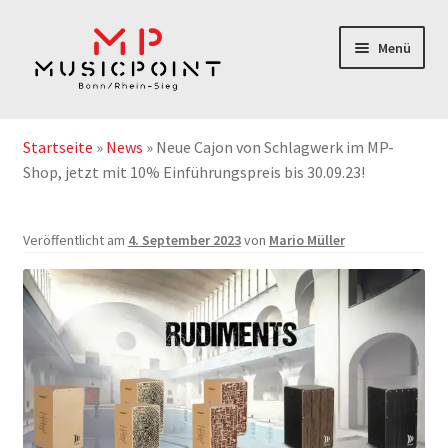
Zur
Zum
Menü
Navigation
Inhalt
springen
springen
Home
Startseite
»
News
»
Neue Cajon von Schlagwerk im MP-
Instrumentenabos
Shop, jetzt mit 10% Einführungspreis bis 30.09.23!
Instrumente-& Zubehör
Veröffentlicht am
4. September 2023
von
Mario Müller
Notenshop
Outlet & Second Hand
Geschenkgutschein
Service/Reparatur