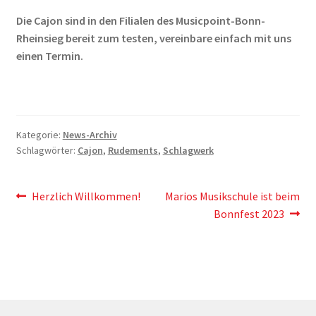
Die Cajon sind in den Filialen des Musicpoint-Bonn-
Rheinsieg bereit zum testen, vereinbare einfach mit uns
einen Termin.
Kategorie:
News-Archiv
Schlagwörter:
Cajon
,
Rudements
,
Schlagwerk
Beitragsnavigation
Vorheriger
Nächster
Herzlich Willkommen!
Marios Musikschule ist beim
Beitrag:
Beitrag:
Bonnfest 2023