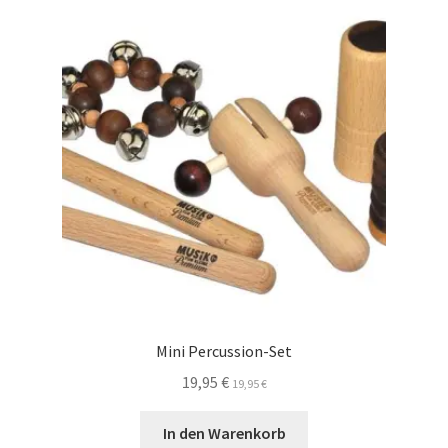
auf.
Die
Optionen
können
auf
der
Produktseite
gewählt
werden
Mini Percussion-Set
19,95
€
19,95
€
In den Warenkorb