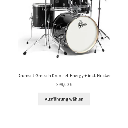
Drumset Gretsch Drumset Energy + inkl. Hocker
899,00
€
Dieses
Ausführung wählen
Produkt
weist
mehrere
Varianten