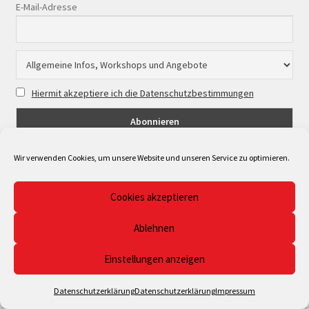
E-Mail-Adresse
Hiermit akzeptiere ich die Datenschutzbestimmungen
Wir verwenden Cookies, um unsere Website und unseren Service zu optimieren.
Cookies akzeptieren
© Musicpoint Bonn/Rhein-Sieg 2026
Ablehnen
Datenschutzerklärung
Erstellt mit WooCommerce
.
Einstellungen anzeigen
0
Datenschutzerklärung
Datenschutzerklärung
Impressum
Suchen
Suchen