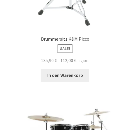
Drummersitz K&M Picco
SALE!
Ursprünglicher
Aktueller
135,90
€
112,00
€
112,00
€
Preis
Preis
war:
ist:
In den Warenkorb
135,90 €
112,00 €.