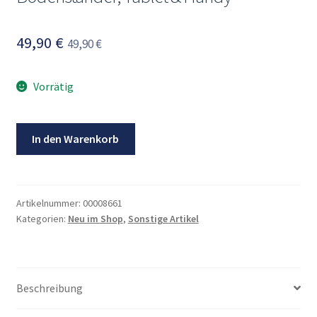
49,90
€
49,90
€
Vorrätig
HERCULES
In den Warenkorb
Tabletständer,
2-
in-
1
Artikelnummer:
00008661
Kategorien:
Neu im Shop
,
Sonstige Artikel
Bodenständer,
Tablet
&
Handy
Beschreibung
Menge