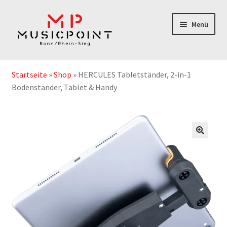
Zur
Zum
Menü
Navigation
Inhalt
springen
springen
Home
Startseite
»
Shop
»
HERCULES Tabletständer, 2-in-1
Instrumentenabos
Bodenständer, Tablet & Handy
Instrumente-& Zubehör
Notenshop
Outlet & Second Hand
Geschenkgutschein
Service/Reparatur