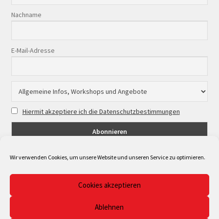
Nachname
E-Mail-Adresse
Hiermit akzeptiere ich die Datenschutzbestimmungen
Wir verwenden Cookies, um unsere Website und unseren Service zu optimieren.
Cookies akzeptieren
© Musicpoint Bonn/Rhein-Sieg 2026
Ablehnen
Datenschutzerklärung
Erstellt mit WooCommerce
.