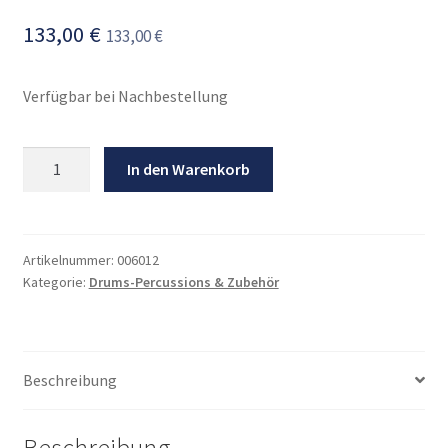
133,00
€
133,00
€
Verfügbar bei Nachbestellung
Drummersizt
In den Warenkorb
Gibraltar
9000
Series
Menge
Artikelnummer:
006012
Kategorie:
Drums-Percussions & Zubehör
Beschreibung
Beschreibung