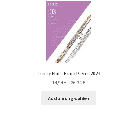
auf.
Die
Optionen
können
auf
der
Produktseite
gewählt
werden
Trinity Flute Exam Pieces 2023
Preisspanne:
14,94
€
–
26,34
€
14,94 €
Dieses
bis
Ausführung wählen
Produkt
26,34 €
weist
mehrere
Varianten
auf.