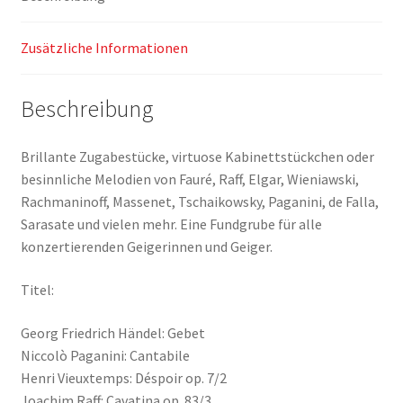
Zusätzliche Informationen
Beschreibung
Brillante Zugabestücke, virtuose Kabinettstückchen oder
besinnliche Melodien von Fauré, Raff, Elgar, Wieniawski,
Rachmaninoff, Massenet, Tschaikowsky, Paganini, de Falla,
Sarasate und vielen mehr. Eine Fundgrube für alle
konzertierenden Geigerinnen und Geiger.
Titel:
Georg Friedrich Händel: Gebet
Niccolò Paganini: Cantabile
Henri Vieuxtemps: Déspoir op. 7/2
Joachim Raff: Cavatina op. 83/3