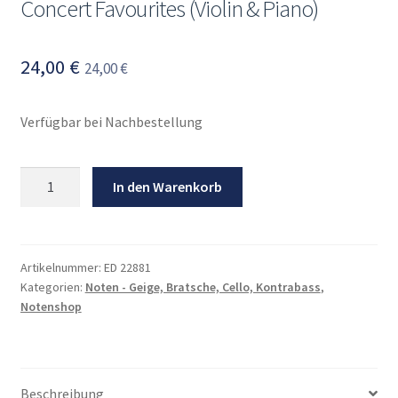
Concert Favourites (Violin & Piano)
Mein Konto
24,00
€
24,00
€
Verfügbar bei Nachbestellung
Concert
In den Warenkorb
Favourites
(Violin
&
Piano)
Artikelnummer:
ED 22881
Kategorien:
Noten - Geige, Bratsche, Cello, Kontrabass
,
Menge
Notenshop
Beschreibung