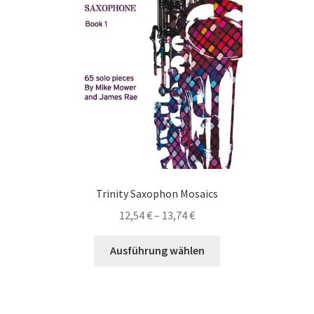
Trinity Saxophon Mosaics
Preisspanne:
12,54
€
–
13,74
€
12,54 €
Dieses
bis
Ausführung wählen
Produkt
13,74 €
weist
mehrere
Varianten