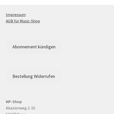
Die
Optionen
Impressum
können
AGB für Music-Shop
auf
der
Produktseite
gewählt
Abonnement kündigen
werden
Bestellung Widerrufen
MP-Shop
Akazienweg 2-10