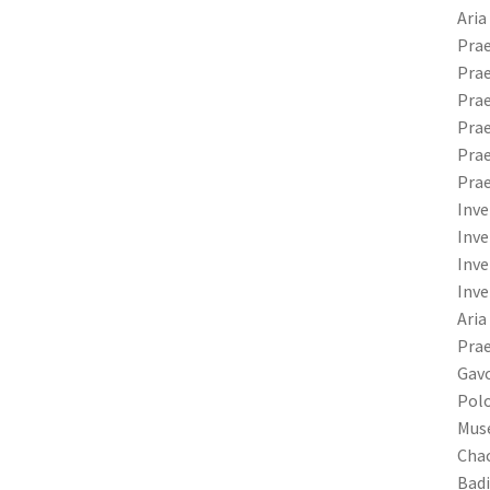
Aria
Prae
Prae
Prae
Prae
Prae
Prae
Inve
Inve
Inve
Inve
Aria
Prae
Gavo
Polo
Muse
Chac
Badi