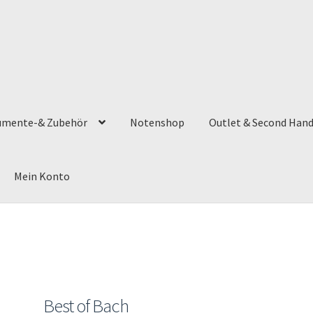
umente-& Zubehör
Notenshop
Outlet & Second Han
Mein Konto
Best of Bach