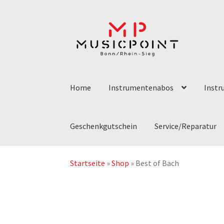
Zur
Zum
Navigation
Inhalt
springen
springen
Home
Instrumentenabos
Instr
Geschenkgutschein
Service/Reparatur
Startseite
»
Shop
»
Best of Bach