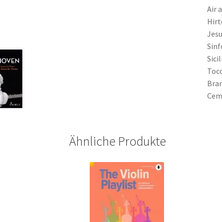
Air 
Hirt
Jesu
Sinf
Sici
Tocc
Bran
Cemb
Ähnliche Produkte