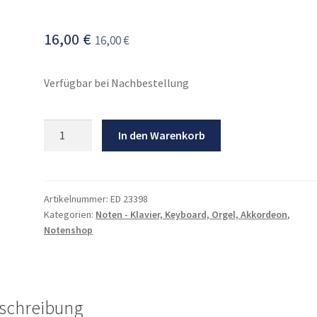
16,00
€
16,00
€
Verfügbar bei Nachbestellung
Best
In den Warenkorb
of
Bach
Menge
Artikelnummer:
ED 23398
Kategorien:
Noten - Klavier, Keyboard, Orgel, Akkordeon
,
Notenshop
schreibung