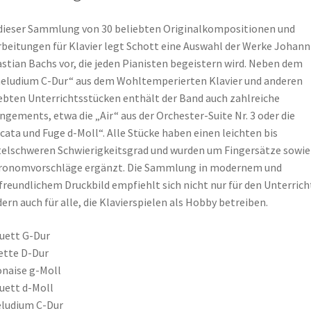
dieser Sammlung von 30 beliebten Originalkompositionen und
beitungen für Klavier legt Schott eine Auswahl der Werke Johann
stian Bachs vor, die jeden Pianisten begeistern wird. Neben dem
eludium C-Dur“ aus dem Wohltemperierten Klavier und anderen
ebten Unterrichtsstücken enthält der Band auch zahlreiche
ngements, etwa die „Air“ aus der Orchester-Suite Nr. 3 oder die
cata und Fuge d-Moll“. Alle Stücke haben einen leichten bis
elschweren Schwierigkeitsgrad und wurden um Fingersätze sowie
ronomvorschläge ergänzt. Die Sammlung in modernem und
freundlichem Druckbild empfiehlt sich nicht nur für den Unterrich
ern auch für alle, die Klavierspielen als Hobby betreiben.
uett G-Dur
ette D-Dur
naise g-Moll
uett d-Moll
ludium C-Dur