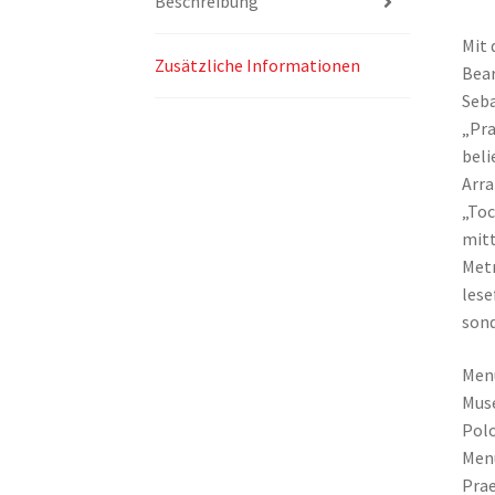
Beschreibung
Mit 
Zusätzliche Informationen
Bear
Seba
„Pra
beli
Arra
„Toc
mitt
Met
lese
sond
Men
Mus
Polo
Men
Prae