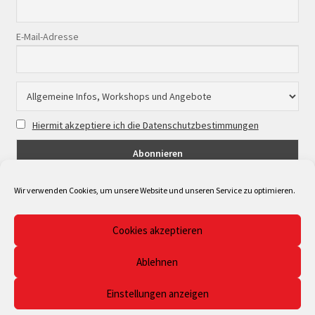
E-Mail-Adresse
Hiermit akzeptiere ich die Datenschutzbestimmungen
Wir verwenden Cookies, um unsere Website und unseren Service zu optimieren.
Cookies akzeptieren
© Musicpoint Bonn/Rhein-Sieg 2026
Ablehnen
Datenschutzerklärung
Erstellt mit WooCommerce
.
Einstellungen anzeigen
0